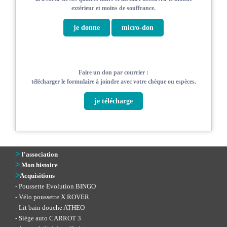
extérieur et moins de souffrance.
je donne
micro-don
Faire un don par courrier :
télécharger le formulaire à joindre avec votre chèque ou espèces.
je télécharge
>
l'association
>
Mon histoire
>
Acquisitions
- Poussette Evolution BINGO
- Vélo poussette X ROVER
- Lit bain douche ATHEO
- Siège auto CARROT 3