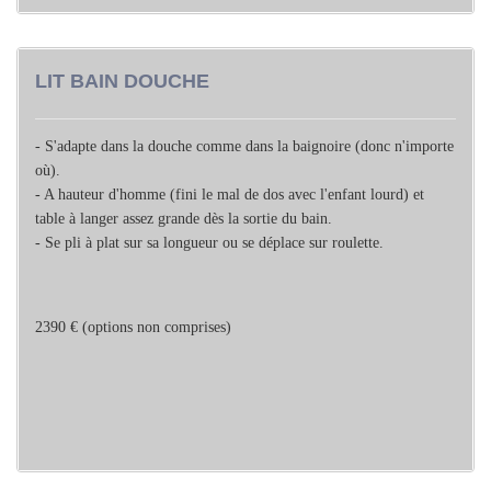
LIT BAIN DOUCHE
- S'adapte dans la douche comme dans la baignoire (donc n'importe
où).
- A hauteur d'homme (fini le mal de dos avec l'enfant lourd) et
table à langer assez grande dès la sortie du bain.
- Se pli à plat sur sa longueur ou se déplace sur roulette.
2390 € (options non comprises)