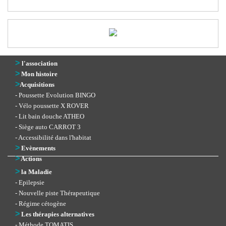
>
l'association
>
Mon histoire
>
Acquisitions
- Poussette Evolution BINGO
- Vélo poussette X ROVER
- Lit bain douche ATHEO
- Siège auto CARROT 3
- Accessibilité dans l'habitat
>
Evènements
>
Actions
>
la Maladie
- Epilepsie
- Nouvelle piste Thérapeutique
- Régime cétogène
>
Les thérapies alternatives
- Méthode TOMATIS