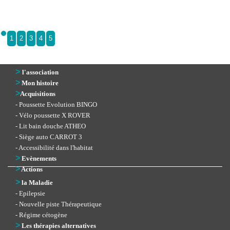
1
2
3
4
5
>
l'association
>
Mon histoire
>
Acquisitions
- Poussette Evolution BINGO
- Vélo poussette X ROVER
- Lit bain douche ATHEO
- Siège auto CARROT 3
- Accessibilité dans l'habitat
>
Evènements
>
Actions
>
la Maladie
- Epilepsie
- Nouvelle piste Thérapeutique
- Régime cétogène
>
Les thérapies alternatives